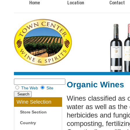
Home
Location
Contact
Organic Wines
The Web
Site
Wines classified as o
Wine Selection
water as well as the 
Store Section
herbicides and fungic
composting, fertilizi
Country