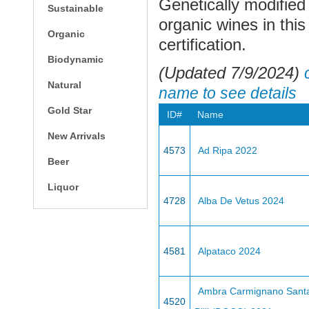
Genetically modified 
Sustainable
organic wines in this
Organic
certification.
Biodynamic
(Updated 7/9/2024)
Natural
name to see details
Gold Star
ID#
Name
New Arrivals
4573
Ad Ripa 2022
Beer
Liquor
4728
Alba De Vetus 2024
4581
Alpataco 2024
Ambra Carmignano Santa 
4520