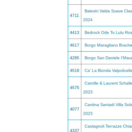
Balestri Valda Soave Cla
4711
2024
4413
Bedrock Ode To Lulu Ro
4617
Borgo Maragliano Brache
4285
Borgo San Daniele I'Mau
4518
Ca' La Bionda Valpolicell
Camille & Laurent Schall
4575
2023
Cantina Santadi Villa Sol
4077
2023
Castagnoli Terrazze Chian
4337